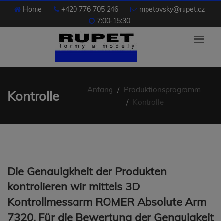
Home
+420 776 705 246
mpetovsky@rupet.cz
7:00-15:30
Anfang
Produktionsprogramm
Kontrolle
Kontrolle
Die Genauigkheit der Produkten
kontrolieren wir mittels 3D
Kontrollmessarm
ROMER Absolute Arm
7320
. Für die Bewertung der Genauigkeit